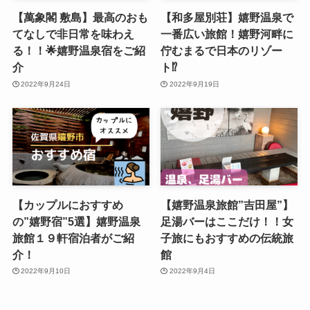
【萬象閣 敷島】最高のおも
【和多屋別荘】嬉野温泉で
てなしで非日常を味わえ
一番広い旅館！嬉野河畔に
る！！🌟嬉野温泉宿をご紹
佇むまるで日本のリゾー
介
ト⁉
2022年9月24日
2022年9月19日
【カップルにおすすめ
【嬉野温泉旅館”吉田屋”】
の”嬉野宿”5選】嬉野温泉
足湯バーはここだけ！！女
旅館１９軒宿泊者がご紹
子旅にもおすすめの伝統旅
介！
館
2022年9月10日
2022年9月4日