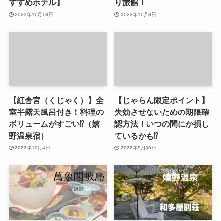
すすめホテル】
り旅館！
2023年10月18日
2022年10月8日
【紅舎宮（くじゃく）】全
【じゃらん限定ポイント】
室半露天風呂付き！料理の
失効させないための期限確
ボリュームがすごい⁉（嬉
認方法！いつの間にか損し
野温泉宿）
ているかも⁉
2022年10月4日
2022年9月30日